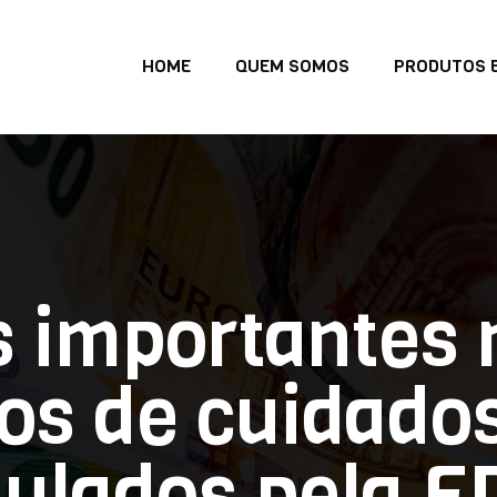
HOME
QUEM SOMOS
PRODUTOS E
 importantes 
os de cuidado
gulados pela F