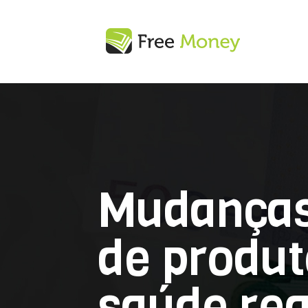
Mudanças
de produt
saúde re