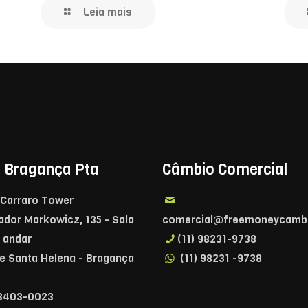
Leia mais
– Bragança Pta
Câmbio Comercial
o Carraro Tower
ador Markowicz, 135 - Sala
comercial@freemoneycambi
º andar
(11) 98231-9738
e Santa Helena - Bragança
(11) 98231 -9738
 3403-0023