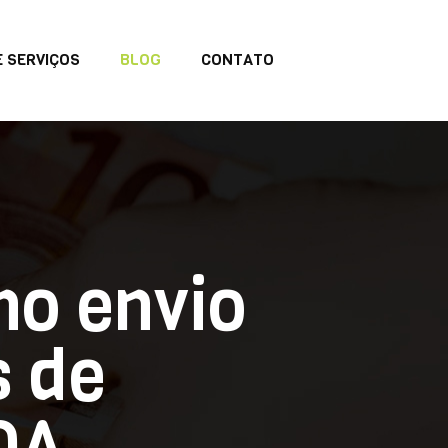
 SERVIÇOS
BLOG
CONTATO
no envio
s de
DA