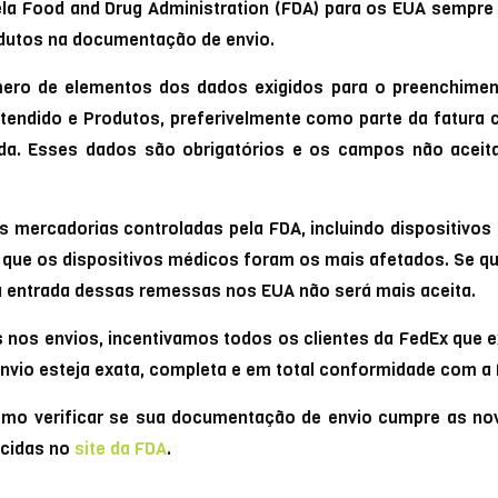
ela Food and Drug Administration (FDA) para os EUA sempre
odutos na documentação de envio.
ro de elementos dos dados exigidos para o preenchiment
tendido e Produtos, preferivelmente como parte da fatura
da. Esses dados são obrigatórios e os campos não acei
as mercadorias controladas pela FDA, incluindo dispositiv
o que os dispositivos médicos foram os mais afetados. Se q
 a entrada dessas remessas nos EUA não será mais aceita.
s nos envios, incentivamos todos os clientes da FedEx que
vio esteja exata, completa e em total conformidade com a 
omo verificar se sua documentação de envio cumpre as n
ecidas no
site da FDA
.